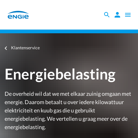
Skip
to
Zoeken
Zoeken
Open
main
binnen
naviga
content
Energiebelasting
de
website
Je
Klantenservice
bent
hier
Energiebelasting
De overheid wil dat we met elkaar zuinig omgaan met
energie. Daarom betaalt u over iedere kilowattuur
elektriciteit en kuub gas die u gebruikt
energiebelasting. We vertellen u graag meer over de
energiebelasting.