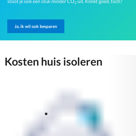
stoot je ook een stuk minder CO
uit. Klinkt goed, toch?
2
Ja, ik wil ook besparen
Kosten huis isoleren
Toon
informatie
over