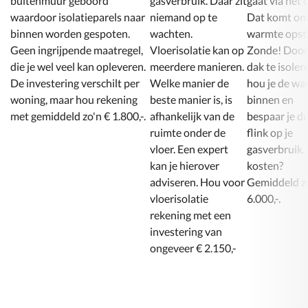
buitenmuur geboord
gasverbruik. Daar zit
gaat via het 
waardoor isolatieparels naar
niemand op te
Dat komt om
binnen worden gespoten.
wachten.
warmte opsti
Geen ingrijpende maatregel,
Vloerisolatie kan op
Zonde! Door
die je wel veel kan opleveren.
meerdere manieren.
dak te isoler
De investering verschilt per
Welke manier de
hou je de wa
woning, maar hou rekening
beste manier is, is
binnen en
afhankelijk van de
bespaar je d
ruimte onder de
flink op je
vloer. Een expert
gasverbruik.
kan je hierover
kosten?
adviseren. Hou voor
Gemiddeld z
vloerisolatie
rekening met een
investering van