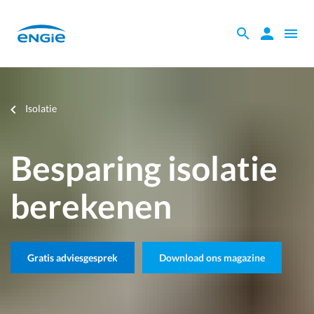
Skip
to
Zoeken
Zoeken
Open
main
binnen
naviga
content
de
website
Je
Isolatie
bent
hier
Besparing isolatie
berekenen
Gratis adviesgesprek
Download ons magazine