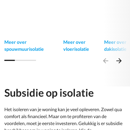
Meer over
Meer over
Meer over
spouwmuurisolatie
vloerisolatie
dakisolatie
Ga
Ga
naar
naar
vorig
volg
item
item
Subsidie op isolatie
Het isoleren van je woning kan je veel opleveren. Zowel qua
comfort als financieel. Maar om te profiteren van de
voordelen, moet je eerste investeren. Gelukkig is er subsidie