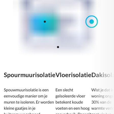
Dakisolatie
Toon
Toon
informatie
over
infor
Isolatieglas
Toon
over
informatie
over
Spour
Vloerisolatie
Spourmuurisolatie
Vloerisolatie
Dakisol
Spouwmuurisolatie is een
Een slecht
Wist je dat i
eenvoudige manier om je
geïsoleerde vloer
woning onge
muren te isoleren. Er worden
betekent koude
30% van de
kleine gaatjes in je
voeten en een hoog
warmte verl