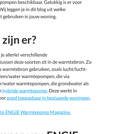
epompen beschikbaar. Gelukkig is er voor
j leggen je in dit blog uit welke
t gebruiken in jouw woning.
ijn er?
 allerlei verschillende
 tussen deze soorten zit in de warmtebron. Zo
als warmtebron gebruiken, zoals lucht/lucht-
odem/water warmtepompen, die via
r/water warmtepompen, die grondwater als
en
hybride warmtepomp
. Deze werkt in
door
goed toepasbaar in bestaande woningen
.
atis ENGIE Warmtepomp Magazine.