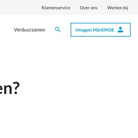
Klantenservice
Over ons
Werken bij
Verduurzamen
Inloggen MijnENGIE
Zoeken
Zoeken
Op
nav
en?