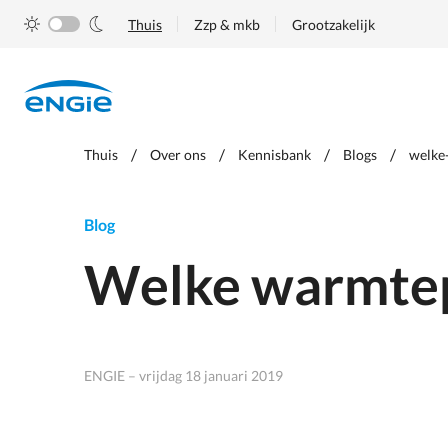
Skip
Thuis
Zzp & mkb
Grootzakelijk
to
main
content
Je
Thuis
Over ons
Kennisbank
Blogs
welke
bent
hier
Blog
Welke warmtep
ENGIE – vrijdag 18 januari 2019