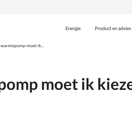
Energie
Product en advies
Zoeken
binnen
de
-warmtepomp-moet-ik…
website
omp moet ik kiez