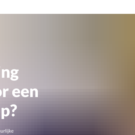
ing
or een
p?
rlijke