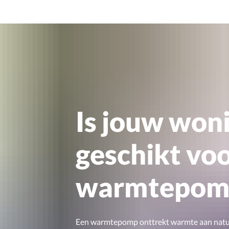
Is jouw won
geschikt vo
warmtepom
Een warmtepomp onttrekt warmte aan natuu