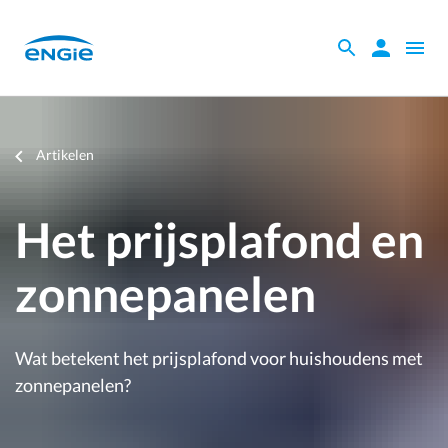
Skip
to
Zoeken
Zoeken
Open
main
binnen
naviga
content
de
website
Je
Artikelen
bent
hier
Het prijsplafond en
zonnepanelen
Wat betekent het prijsplafond voor huishoudens met
zonnepanelen?