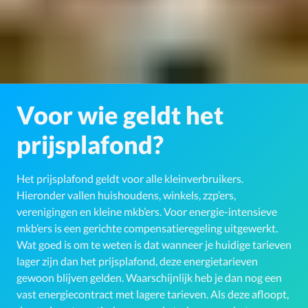
Voor wie geldt het
prijsplafond?
Het prijsplafond geldt voor alle kleinverbruikers.
Hieronder vallen huishoudens, winkels, zzp’ers,
verenigingen en kleine mkb’ers. Voor energie-intensieve
mkb’ers is een gerichte compensatieregeling uitgewerkt.
Wat goed is om te weten is dat wanneer je huidige tarieven
lager zijn dan het prijsplafond, deze energietarieven
gewoon blijven gelden. Waarschijnlijk heb je dan nog een
vast energiecontract met lagere tarieven. Als deze afloopt,