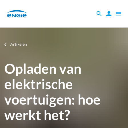
Skip
to
Zoeken
Zoeken
Open
main
binnen
naviga
content
de
website
Je
Artikelen
bent
hier
Opladen van
elektrische
voertuigen: hoe
werkt het?