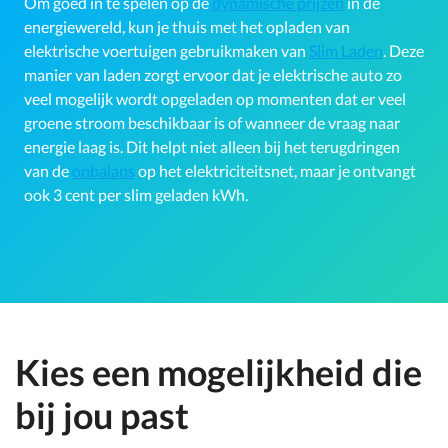
Om goed in te spelen op de
dynamische prijzen
in de
energiewereld, kun je thuis met het opladen van
elektrische voertuigen gebruikmaken van
Slim Laden
. Deze
manier van laden zorgt ervoor dat je elektrische auto zo
veel mogelijk wordt opgeladen op momenten dat er veel
groene stroom beschikbaar is of wanneer de vraag naar
energie laag is. Dit helpt niet alleen bij het terugdringen
van de
onbalans
op het elektriciteitsnet, maar je ontvangt
ook 3 cent per slim geladen kWh.
Kies een mogelijkheid die
bij jou past