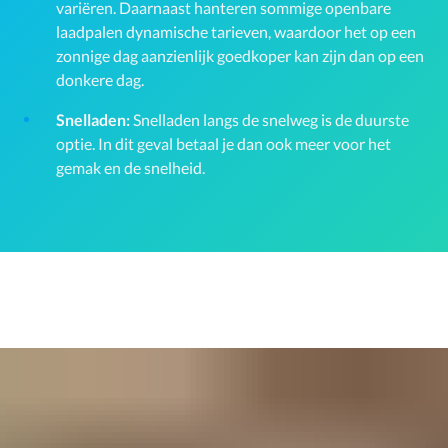
variëren. Daarnaast hanteren sommige openbare
laadpalen dynamische tarieven, waardoor het op een
zonnige dag aanzienlijk goedkoper kan zijn dan op een
donkere dag.
Snelladen:
Snelladen langs de snelweg is de duurste
optie. In dit geval betaal je dan ook meer voor het
gemak en de snelheid.