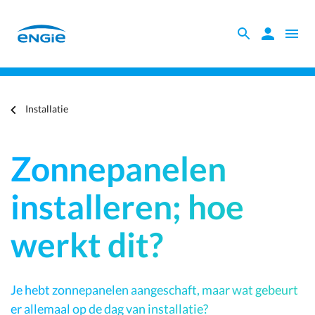
Skip
to
Zoeken
Zoeken
Open
main
binnen
naviga
content
Dag van de installatie
de
website
Je
Installatie
bent
hier
Zonnepanelen
installeren; hoe
werkt dit?
Je hebt zonnepanelen aangeschaft, maar wat gebeurt
er allemaal op de dag van installatie?