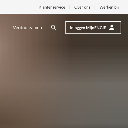
Klantenservice
Over ons
Werken bij
Verduurzamen
Inloggen MijnENGIE
Zoeken
Zoeken
Op
nav