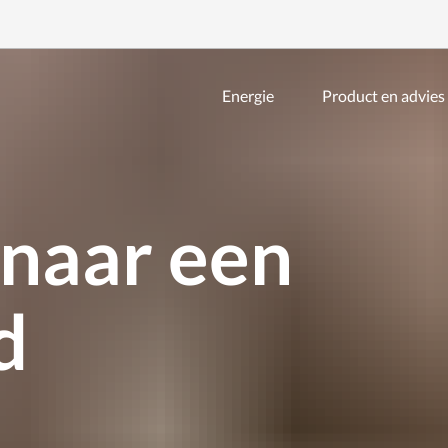
Energie
Product en advies
Zoeken
binnen
de
website
 naar een
d