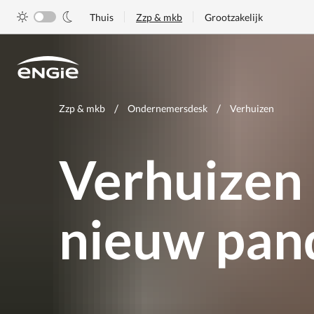
Skip
Thuis
Zzp & mkb
Grootzakelijk
to
main
content
Je
Zzp & mkb
Ondernemersdesk
Verhuizen
bent
hier
Verhuizen
nieuw pan