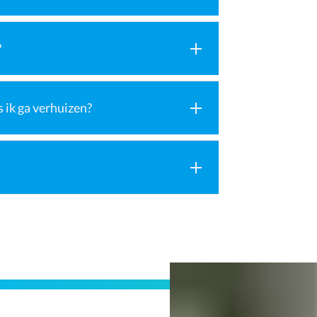
?
 ik ga verhuizen?