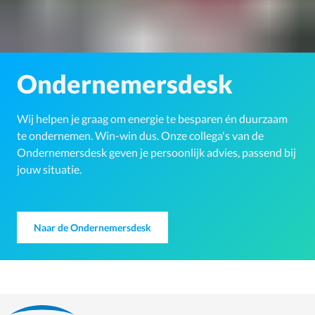
Ondernemersdesk
Wij helpen je graag om energie te besparen én duurzaam
te ondernemen. Win-win dus. Onze collega's van de
Ondernemersdesk geven je persoonlijk advies, passend bij
jouw situatie.
Naar de Ondernemersdesk