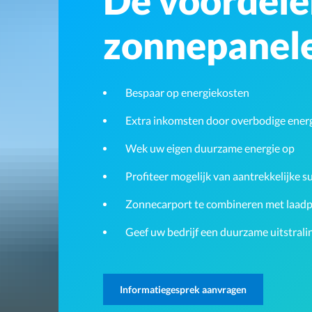
De voordele
zonnepanel
Bespaar op energiekosten
Extra inkomsten door overbodige energ
Wek uw eigen duurzame energie op
Profiteer mogelijk van aantrekkelijke s
Zonnecarport te combineren met laadpa
Geef uw bedrijf een duurzame uitstrali
Informatiegesprek aanvragen