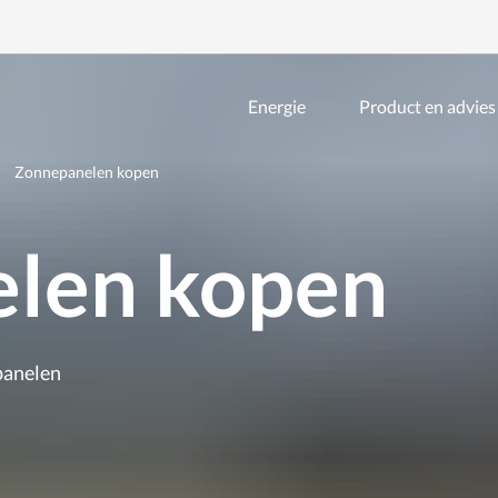
Energie
Product en advies
Zoeken
binnen
de
Zonnepanelen kopen
website
len kopen
panelen