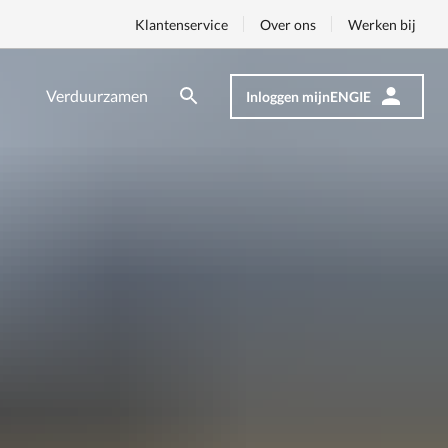
Klantenservice
Over ons
Werken bij
Verduurzamen
Inloggen mijnENGIE
Zoeken
Zoeken
Op
nav