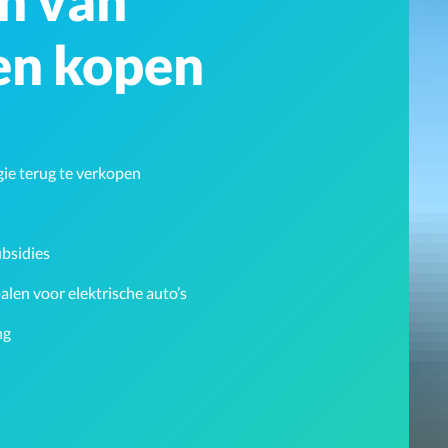
n van
en kopen
ie terug te verkopen
ubsidies
len voor elektrische auto’s
ng