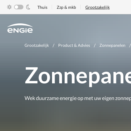
Skip
Thuis
Zzp & mkb
Grootzakelijk
to
main
content
Je
Grootzakelijk
Product & Advies
Zonnepanelen
bent
hier
Zonnepane
Wek duurzame energie op met uw eigen zonne