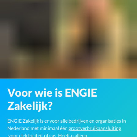
Voor wie is ENGIE
Zakelijk?
ENGIE Zakelijk is er voor alle bedrijven en organisaties in
Nederland met minimaal één
grootverbruikaansluiting
voor elektriciteit of gas. Heeft u alleen