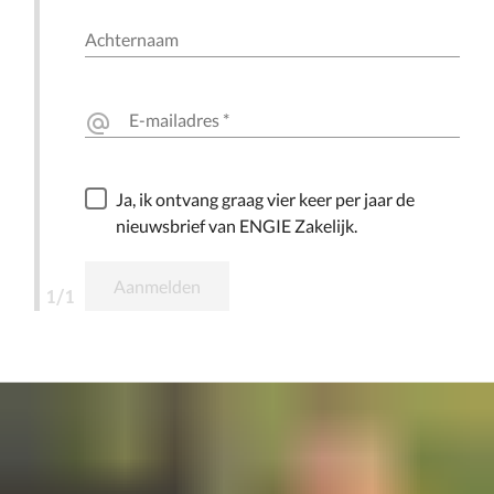
Achternaam
E-mailadres
*
alternate_email
Ja, ik ontvang graag vier keer per jaar de
nieuwsbrief van ENGIE Zakelijk.
Aanmelden
1/1