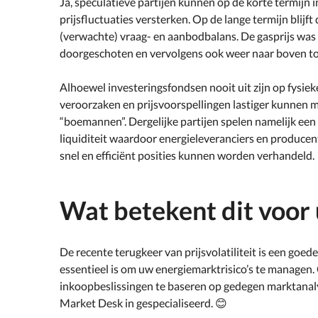
Ja, speculatieve partijen kunnen op de korte termijn 
prijsfluctuaties versterken. Op de lange termijn blijft
(verwachte) vraag- en aanbodbalans. De gasprijs was
doorgeschoten en vervolgens ook weer naar boven to
Alhoewel investeringsfondsen nooit uit zijn op fysieke 
veroorzaken en prijsvoorspellingen lastiger kunnen mak
“boemannen”. Dergelijke partijen spelen namelijk een 
liquiditeit waardoor energieleveranciers en produce
snel en efficiënt posities kunnen worden verhandeld.
Wat betekent dit voor 
De recente terugkeer van prijsvolatiliteit is een goe
essentieel is om uw energiemarktrisico’s te managen.
inkoopbeslissingen te baseren op gedegen marktanalys
Market Desk in gespecialiseerd. 😊