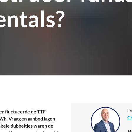
entals?
De
er fluctueerde de TTF-
Ch
Wh. Vraag en aanbod lagen
enkele dubbeltjes waren de
Wo