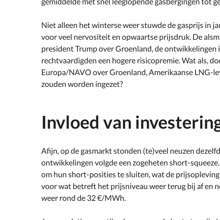
gemiddelde met snel leeglopende gasbergingen tot ge
Niet alleen het winterse weer stuwde de gasprijs in j
voor veel nervositeit en opwaartse prijsdruk. De al
president Trump over Groenland, de ontwikkelingen i
rechtvaardigden een hogere risicopremie. Wat als, do
Europa/NAVO over Groenland, Amerikaanse LNG-leve
zouden worden ingezet?
Invloed van investeri
Afijn, op de gasmarkt stonden (te)veel neuzen deze
ontwikkelingen volgde een zogeheten short-squeeze.
om hun short-posities te sluiten, wat de prijsopleving
voor wat betreft het prijsniveau weer terug bij af e
weer rond de 32 €/MWh.