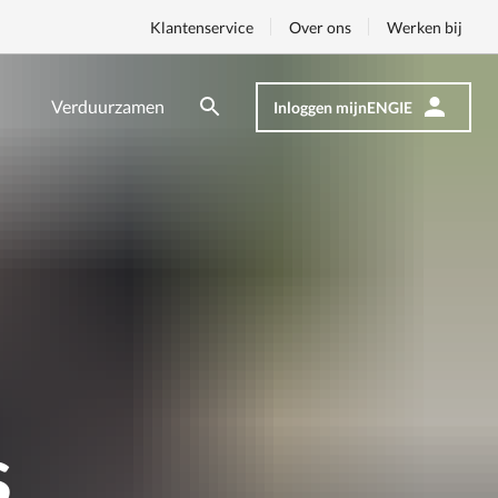
Klantenservice
Over ons
Werken bij
Verduurzamen
Inloggen mijnENGIE
Zoeken
Zoeken
Op
nav
s