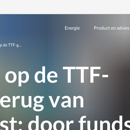
Energie
Product en advies
Zoeken
binnen
de
 op de TTF-g…
website
t op de TTF-
erug van
t: door fund