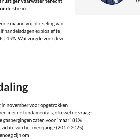
n rustiger vaarwater terecht
oor de storm…
gende maand vrij plotseling van
f handelsdagen explosief te
efst 45%. Wat zorgde voor deze
daling
ng in november voor opgetrokken
jmen met de fundamentals, oftewel de vraag-
e gasbergingen zaten voor “maar” 81%
opzichte van het meerjarige (2017-2025)
enoeg zijn om