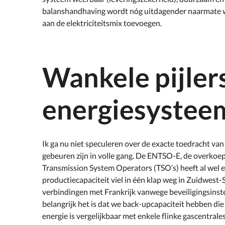
balanshandhaving wordt nóg uitdagender naarmate w
aan de elektriciteitsmix toevoegen.
Wankele pijler
energiesystee
Ik ga nu niet speculeren over de exacte toedracht va
gebeuren zijn in volle gang. De ENTSO-E, de overkoe
Transmission System Operators (TSO’s) heeft al wel e
productiecapaciteit viel in één klap weg in Zuidwest
verbindingen met Frankrijk vanwege beveiligingsinste
belangrijk het is dat we back-upcapaciteit hebben di
energie is vergelijkbaar met enkele flinke gascentrale