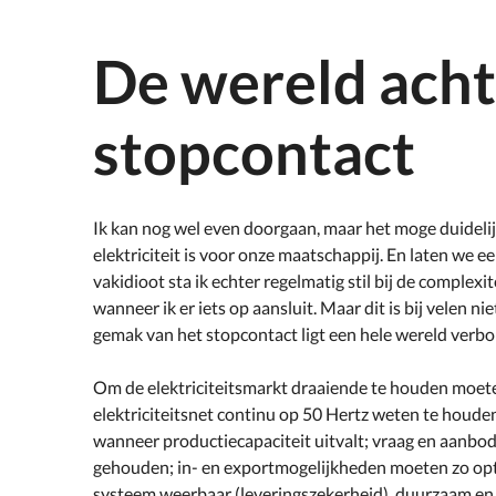
De wereld acht
stopcontact
Ik kan nog wel even doorgaan, maar het moge duidelij
elektriciteit is voor onze maatschappij. En laten we eer
vakidioot sta ik echter regelmatig stil bij de complexi
wanneer ik er iets op aansluit. Maar dit is bij velen n
gemak van het stopcontact ligt een hele wereld verbo
Om de elektriciteitsmarkt draaiende te houden moete
elektriciteitsnet continu op 50 Hertz weten te houde
wanneer productiecapaciteit uitvalt; vraag en aanbo
gehouden; in- en exportmogelijkheden moeten zo op
systeem weerbaar (leveringszekerheid), duurzaam en b