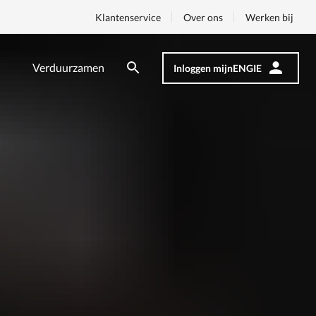
Klantenservice
Over ons
Werken bij
Verduurzamen
Inloggen mijnENGIE
Zoeken
Zoeken
Op
nav