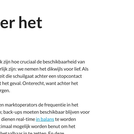
er het
k zijn hoe cruciaal de beschikbaarheid van
lijk zijn: we nemen het dikwijls voor lief. Als
teit die schuilgaat achter een stopcontact
iet het geval. Onterecht, want achter het
rgen.
n marktoperators de frequentie in het
n; back-ups moeten beschikbaar blijven voor
d dienen real-time
in balans
te worden
timaal mogelijk worden benut om het
etaalbaar in te zetten. En deze