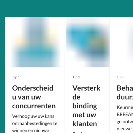
Tip 1
Tip 2
Tip 3
Onderscheid
Versterk
Beha
u van uw
de
duur
concurrenten
binding
Keurmer
met uw
BREEAM
Verhoog uw uw kans
geloofw
klanten
om aanbestedingen te
nieuwe 
winnen en nieuwe