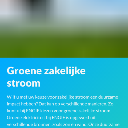
Groene zakelijke
stroom
Wilt u met uw keuze voor zakelijke stroom een duurzame
impact hebben? Dat kan op verschillende manieren. Zo
kunt u bij ENGIE kiezen voor groene zakelijke stroom.
Groene elektriciteit bij ENGIE is opgewekt uit
verschillende bronnen, zoals zon en wind. Onze duurzame