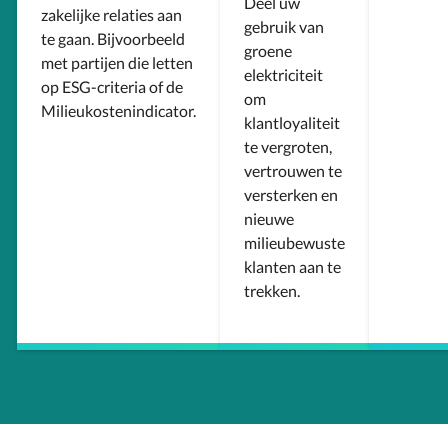
Deel uw
zakelijke relaties aan
gebruik van
te gaan. Bijvoorbeeld
groene
met partijen die letten
elektriciteit
op ESG-criteria of de
om
Milieukostenindicator.
klantloyaliteit
te vergroten,
vertrouwen te
versterken en
nieuwe
milieubewuste
klanten aan te
trekken.