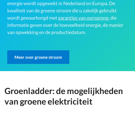
energie wordt opgewekt in Nederland en Europa. De
kwaliteit van de groene stroom die u zakelijk gebruikt
wordt gewaarborgd met
garanties van oorsprong
, die
informatie geven over de hoeveelheid energie, de manier
van opwekking en de productiedatum.
Meer over groene stroom
Groenladder: de mogelijkheden
van groene elektriciteit