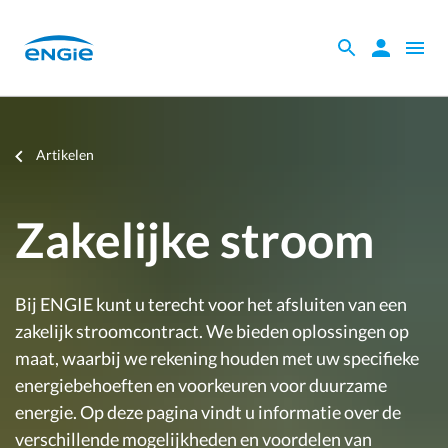
Skip
to
Zoeken
Zoeken
Open
main
binnen
naviga
content
de
website
Je
Artikelen
bent
hier
Zakelijke stroom
Bij ENGIE kunt u terecht voor het afsluiten van een
zakelijk stroomcontract. We bieden oplossingen op
maat, waarbij we rekening houden met uw specifieke
energiebehoeften en voorkeuren voor duurzame
energie. Op deze pagina vindt u informatie over de
verschillende mogelijkheden en voordelen van