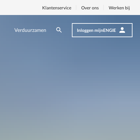
Klantenservice
Over ons
Werken bij
Verduurzamen
Inloggen mijnENGIE
Zoeken
Zoeken
Op
nav