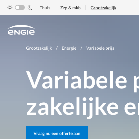
Skip
Thuis
Zzp & mkb
Grootzakelijk
to
main
content
Je
Grootzakelijk
Energie
Variabele prijs
bent
hier
Variabele 
zakelijke 
Vraag nu een offerte aan