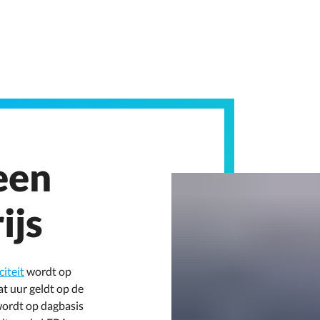
een
ijs
citeit
wordt op
at uur geldt op de
ordt op dagbasis