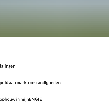
sdalingen
ppeld aan marktomstandigheden
efopbouw in mijnENGIE