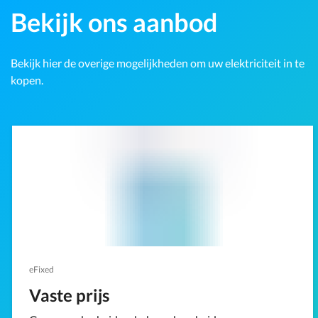
Bekijk ons aanbod
Bekijk hier de overige mogelijkheden om uw elektriciteit in te
kopen.
eFixed
Vaste prijs