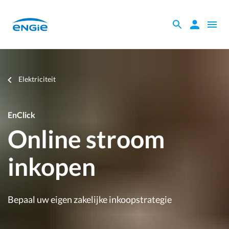
Skip
to
Zoeken
Zoeken
Open
main
binnen
naviga
content
de
website
Je
Elektriciteit
bent
hier
EnClick
Online stroom
inkopen
Bepaal uw eigen zakelijke inkoopstrategie