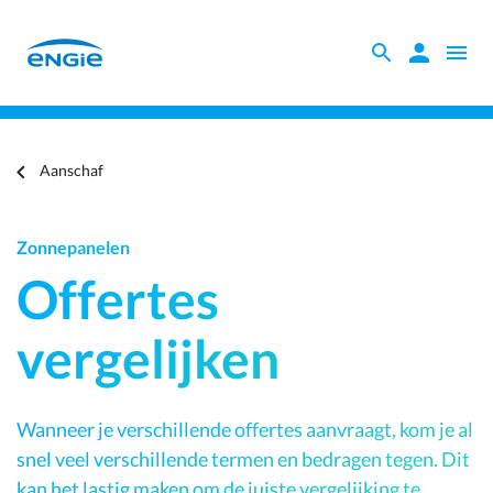
Skip
to
Zoeken
Zoeken
Open
main
binnen
naviga
content
Offertes vergelijken
de
website
Je
Aanschaf
bent
hier
Zonnepanelen
Offertes
vergelijken
Wanneer je verschillende offertes aanvraagt, kom je al
snel veel verschillende termen en bedragen tegen. Dit
kan het lastig maken om de juiste vergelijking te