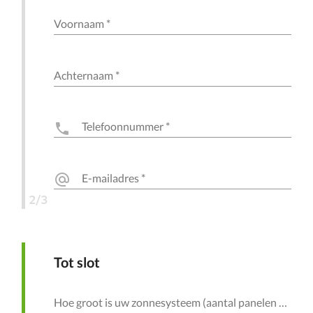
Voornaam
*
Achternaam
*
Telefoonnummer
*
phone
E-mailadres
*
alternate_email
2/3
Tot slot
Hoe groot is uw zonnesysteem (aantal panelen of het opgesteld vermogen)?