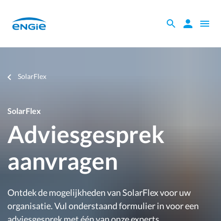
Skip
to
Zoeken
Zoeken
Open
main
binnen
naviga
content
de
website
Je
SolarFlex
bent
hier
SolarFlex
Adviesgesprek
aanvragen
Ontdek de mogelijkheden van SolarFlex voor uw
organisatie. Vul onderstaand formulier in voor een
adviesgesprek met één van onze experts.