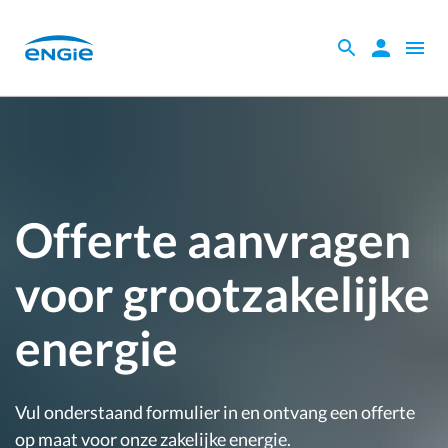
Skip
to
Zoeken
Zoeken
Open
main
binnen
naviga
content
de
website
Je
bent
hier
Offerte aanvragen
voor grootzakelijke
energie
Vul onderstaand formulier in en ontvang een offerte
op maat voor onze zakelijke energie.