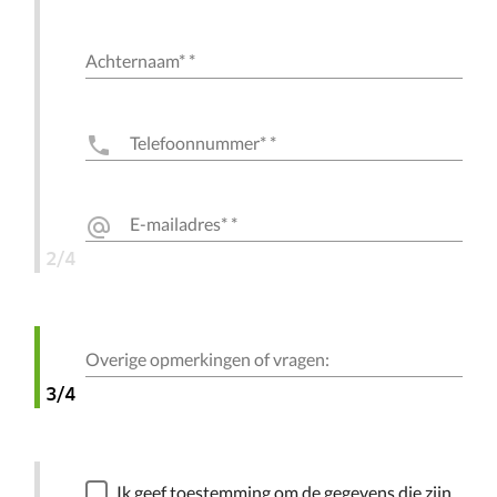
Achternaam*
*
Telefoonnummer*
*
phone
E-mailadres*
*
alternate_email
2/4
Overige opmerkingen of vragen:
3/4
Ik geef toestemming om de gegevens die zijn