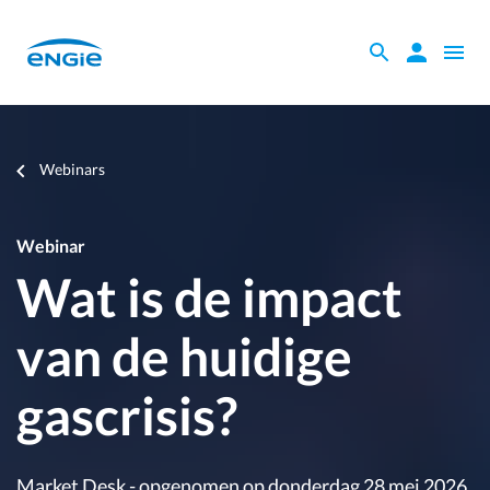
Skip
to
Zoeken
Zoeken
Open
main
binnen
naviga
content
de
website
Je
Webinars
bent
hier
Webinar
Wat is de impact
van de huidige
gascrisis?
Market Desk - opgenomen op donderdag 28 mei 2026