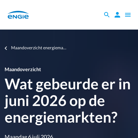
Skip
to
Zoeken
Zoeken
Open
main
binnen
naviga
content
de
website
Je
Maandoverzicht energiema…
bent
hier
Maandoverzicht
Wat gebeurde er in
juni 2026 op de
energiemarkten?
Maandag 6 juli 2026