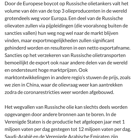
Door de Europese boycot op Russische olietankers valt het
volume van één van de top 3 olieproducenten in de wereld
grotendeels weg voor Europa. Een deel van de Russische
olievaten zullen via pijpleidingen (die vooralsnog buiten de
sancties vallen) hun weg nog wel naar de markt blijven
vinden, maar exportmogelijkheden zullen significant
gehinderd worden en resulteren in een netto exportafname.
Sancties op het verzekeren van Russische olietransporten
bemoeilijkt de export ook naar andere delen van de wereld
en ondersteunt hoge marktprijzen. Ook
marktontwikkelingen in andere regio’s stuwen de prijs, zoals
we zien in China, waar de olievraag weer kan aantrekken
zodra de coronarestricties weer worden afgebouwd.
Het wegvallen van Russische olie kan slechts deels worden
opgevangen door andere bronnen aan te boren. In de
Verenigde Staten is de productie het afgelopen jaar met 1
miljoen vaten per dag gestegen tot 12 miljoen vaten per dag.
Saudi-Arabië en de Verenigde Arabische Emiraten zijn