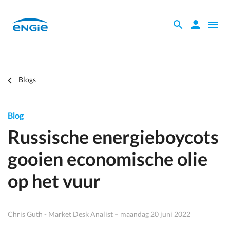
Skip
to
Zoeken
Zoeken
Open
main
binnen
naviga
content
de
website
Je
Blogs
bent
hier
Blog
Russische energieboycots
gooien economische olie
op het vuur
Chris Guth - Market Desk Analist – maandag 20 juni 2022