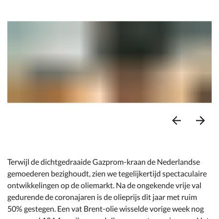
Ga
Ga
naar
naar
vorige
volg
Terwijl de dichtgedraaide Gazprom-kraan de Nederlandse
item
item
gemoederen bezighoudt, zien we tegelijkertijd spectaculaire
ontwikkelingen op de oliemarkt. Na de ongekende vrije val
gedurende de coronajaren is de olieprijs dit jaar met ruim
50% gestegen. Een vat Brent-olie wisselde vorige week nog