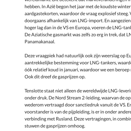
hebben. In Azië begon het jaar met de koudste winter 
aardgastekorten, waardoor de vraag explosief steeg. 
doorgaans afhankelijk van LNG-import. En aangezien
hoger lag dan in de VS en Europa, voeren de LNG-tank
De Aziatische gasmarkt was zelfs zo erg in trek, dat
Panamakanaal.
Deze vraagpiek had natuurlijk ook zijn weerslag op 
aantrekkelijke bestemming voor LNG-tankers, waardo
óók relatief koud in januari, waardoor we een beroe
Ook dit dreef de gasprijzen op.
Tenslotte staat niet alleen de wereldwijde LNG-lever
onder druk. De Nord Stream 2-leiding, waarvan de opl
wederom vertraagd door sanctiedruk vanuit de VS. E
voorstander is van de pijpleiding, is er in onder an
verbinding met Rusland. Deze vertragingen, in combi
stuwen de gasprijzen omhoog.