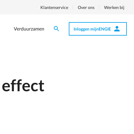
Klantenservice
Over ons
Werken bij
Verduurzamen
Inloggen mijnENGIE
Zoeken
Zoeken
Op
nav
 effect