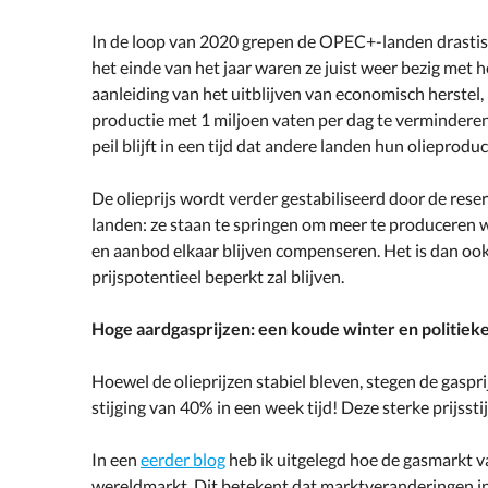
In de loop van 2020 grepen de OPEC+-landen drastisc
het einde van het jaar waren ze juist weer bezig met 
aanleiding van het uitblijven van economisch herstel,
productie met 1 miljoen vaten per dag te verminderen
peil blijft in een tijd dat andere landen hun olieprodu
De olieprijs wordt verder gestabiliseerd door de res
landen: ze staan te springen om meer te produceren 
en aanbod elkaar blijven compenseren. Het is dan oo
prijspotentieel beperkt zal blijven.
Hoge aardgasprijzen: een koude winter en politiek
Hoewel de olieprijzen stabiel bleven, stegen de gaspri
stijging van 40% in een week tijd! Deze sterke prijsst
In een
eerder blog
heb ik uitgelegd hoe de gasmarkt v
wereldmarkt. Dit betekent dat marktveranderingen in 