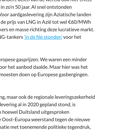
in zo’n 50 jaar. Al snel ontstonden
Voor aardgaslevering zijn Aziatische landen
 de prijs van LNG in Azië tot wel €60/MWh
ers en masse richting deze lucratieve markt.
 LNG-tankers
‘in de file stonden’
voor het
Europese gasprijzen. We waren een minder
or het aanbod daalde. Maar hier was het
p moesten doen op Europese gasbergingen.
ing, maar ook de regionale leveringszekerheid
evering al in 2020 gepland stond, is
n hoewel Duitsland uitgesproken
dere Oost-Europa weerstand tegen de nieuwe
natie met toenemende politieke tegendruk,