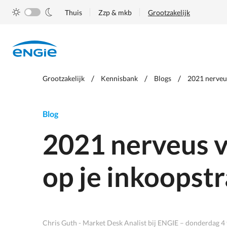
Skip
Thuis
Zzp & mkb
Grootzakelijk
to
main
content
Je
Grootzakelijk
Kennisbank
Blogs
2021 nerveus
bent
hier
Blog
2021 nerveus va
op je inkoopstr
Chris Guth - Market Desk Analist bij ENGIE – donderdag 4