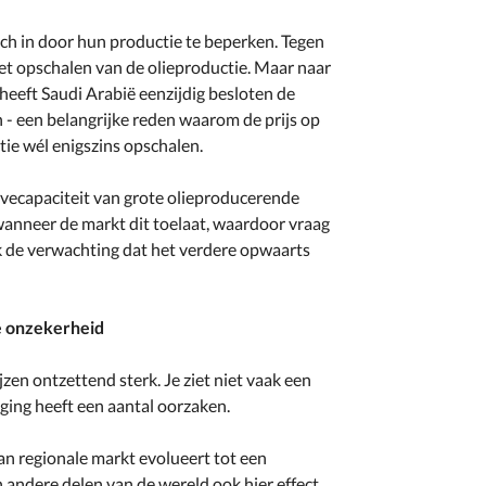
h in door hun productie te beperken. Tegen
het opschalen van de olieproductie. Maar naar
 heeft Saudi Arabië eenzijdig besloten de
 - een belangrijke reden waarom de prijs op
ctie wél enigszins opschalen.
ervecapaciteit van grote olieproducerende
wanneer de markt dit toelaat, waardoor vraag
k de verwachting dat het verdere opwaarts
e onzekerheid
jzen ontzettend sterk. Je ziet niet vaak een
ijging heeft een aantal oorzaken.
an regionale markt evolueert tot een
andere delen van de wereld ook hier effect