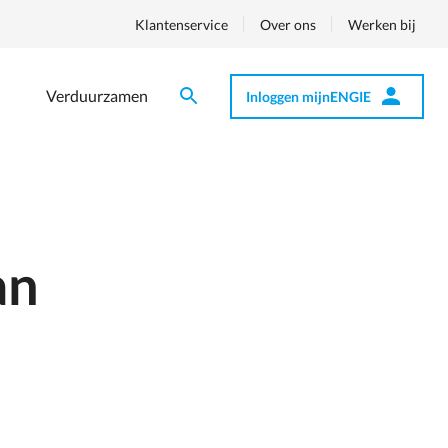
Klantenservice
Over ons
Werken bij
Verduurzamen
Inloggen mijnENGIE
Zoeken
Zoeken
Op
nav
an