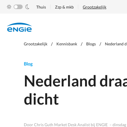
Skip
Thuis
Zzp & mkb
Grootzakelijk
to
main
content
Je
Grootzakelijk
Kennisbank
Blogs
Nederland dr
bent
hier
Blog
Nederland draa
dicht
Door Chris Guth Market Desk Analist bij ENGIE – dinsdag