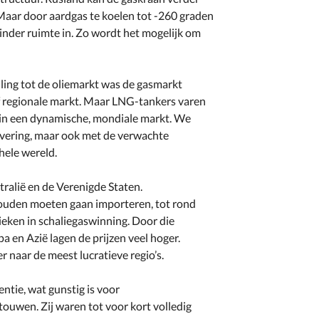
 Maar door aardgas te koelen tot -260 graden
inder ruimte in. Zo wordt het mogelijk om
lling tot de oliemarkt was de gasmarkt
ief regionale markt. Maar LNG-tankers varen
 in een dynamische, mondiale markt. We
evering, maar ook met de verwachte
hele wereld.
ralië en de Verenigde Staten.
 zouden moeten gaan importeren, tot rond
eken in schaliegaswinning. Door die
a en Azië lagen de prijzen veel hoger.
naar de meest lucratieve regio’s.
ntie, wat gunstig is voor
touwen. Zij waren tot voor kort volledig