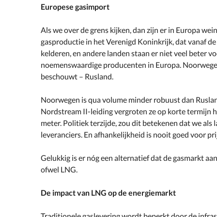
Europese gasimport
Als we over de grens kijken, dan zijn er in Europa we
gasproductie in het Verenigd Koninkrijk, dat vanaf de 
kelderen, en andere landen staan er niet veel beter voo
noemenswaardige producenten in Europa. Noorwegen e
beschouwt – Rusland.
Noorwegen is qua volume minder robuust dan Rusland
Nordstream II-leiding vergroten ze op korte termijn 
meter. Politiek terzijde, zou dit betekenen dat we als
leveranciers. En afhankelijkheid is nooit goed voor pr
Gelukkig is er nóg een alternatief dat de gasmarkt aan
ofwel LNG.
De impact van LNG op de energiemarkt
Traditionele gaslevering wordt beperkt door de infra