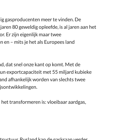
inig gasproducenten meer te vinden. De
jaren 80 geweldig opleefde, is al jaren aan het
r. Er zijn eigenlijk maar twee
n – mits je het als Europees land
, dat snel onze kant op komt. Met de
hun exportcapaciteit met 55 miljard kubieke
 land afhankelijk worden van slechts twee
ijsontwikkelingen.
 het transformeren is: vloeibaar aardgas,
structuur. Rusland kan de gaskraan verder