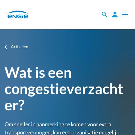
Skip
to
Zoeken
Zoeken
Open
main
binnen
naviga
content
de
website
Je
Artikelen
bent
hier
Wat is een
congestieverzacht
er?
Om sneller in aanmerking te komen voor extra
transportvermogen, kan een organisatie mogelijk