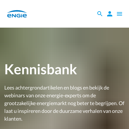
Skip
to
Zoeken
Zoeken
Open
main
binnen
naviga
content
de
website
Kennisbank
Lees achtergrondartikelen en blogs en bekijk de
webinars van onze energie-experts om de
grootzakelijke energiemarkt nog beter te begrijpen. Of
laat u inspireren door de duurzame verhalen van onze
klanten.