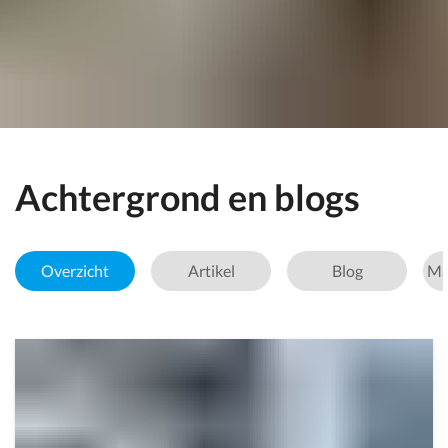
Achtergrond en blogs
Overzicht
Artikel
Blog
Ma