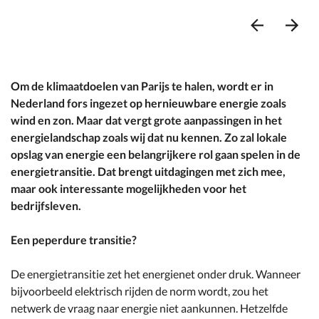
Ga
Ga
naar
naar
vorige
volg
Om de klimaatdoelen van Parijs te halen, wordt er in
item
item
Nederland fors ingezet op hernieuwbare energie zoals
wind en zon. Maar dat vergt grote aanpassingen in het
energielandschap zoals wij dat nu kennen. Zo zal lokale
opslag van energie een belangrijkere rol gaan spelen in de
energietransitie. Dat brengt uitdagingen met zich mee,
maar ook interessante mogelijkheden voor het
bedrijfsleven.
Een peperdure transitie?
De energietransitie zet het energienet onder druk. Wanneer
bijvoorbeeld elektrisch rijden de norm wordt, zou het
netwerk de vraag naar energie niet aankunnen. Hetzelfde