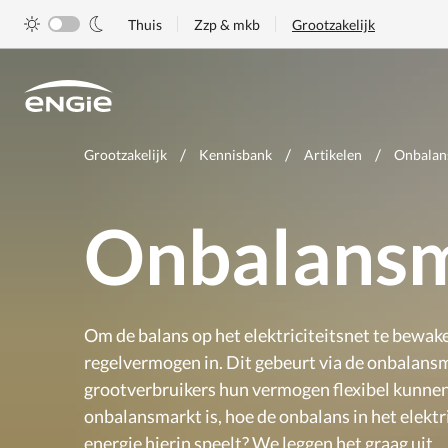
Skip
Thuis
Zzp & mkb
Grootzakelijk
to
main
content
Je
Grootzakelijk
Kennisbank
Artikelen
Onbalan
bent
hier
Onbalans
Om de balans op het elektriciteitsnet te bewak
regelvermogen in. Dit gebeurt via de onbalans
grootverbruikers hun vermogen flexibel kunne
onbalansmarkt is, hoe de onbalans in het elekt
energie hierin speelt? We leggen het graag uit.