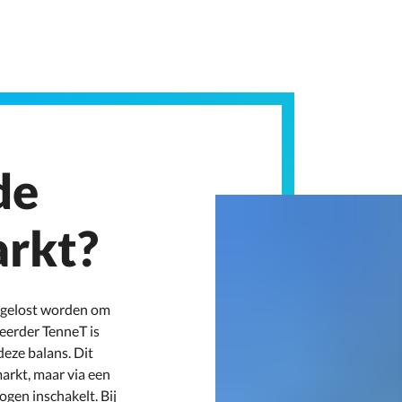
de
rkt?
opgelost worden om
eerder TenneT is
deze balans. Dit
markt, maar via een
gen inschakelt. Bij