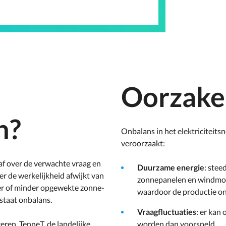
Oorzake
n?
Onbalans in het elektriciteits
veroorzaakt:
 af over de verwachte vraag en
Duurzame energie
: stee
r de werkelijkheid afwijkt van
zonnepanelen en windmolen
er of minder opgewekte zonne-
waardoor de productie on
tstaat onbalans.
Vraagfluctuaties
: er kan
ren. TenneT, de landelijke
worden dan voorspeld.