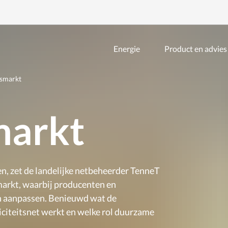
Energie
Product en advies
Zoeken
binnen
de
smarkt
website
markt
en, zet de landelijke netbeheerder TenneT
markt, waarbij producenten en
n aanpassen. Benieuwd wat de
riciteitsnet werkt en welke rol duurzame