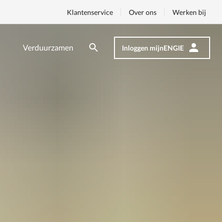
Klantenservice
Over ons
Werken bij
Verduurzamen
Inloggen mijnENGIE
Zoeken
Zoeken
Op
nav