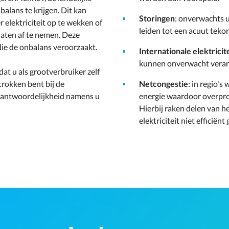
alans te krijgen. Dit kan
Storingen
: onverwachts u
elektriciteit op te wekken of
leiden tot een acuut tekort
 laten af te nemen. Deze
ie de onbalans veroorzaakt.
Internationale elektrici
kunnen onverwacht veran
dat u als grootverbruiker zelf
rokken bent bij de
Netcongestie
: in regio'
erantwoordelijkheid namens u
energie waardoor overpro
Hierbij raken delen van h
elektriciteit niet efficië