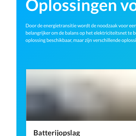
Oplossingen v
Door de energietransitie wordt de noodzaak voor een
belangrijker om de balans op het elektriciteitsnet te 
oplossing beschikbaar, maar zijn verschillende oploss
Batterijopslag