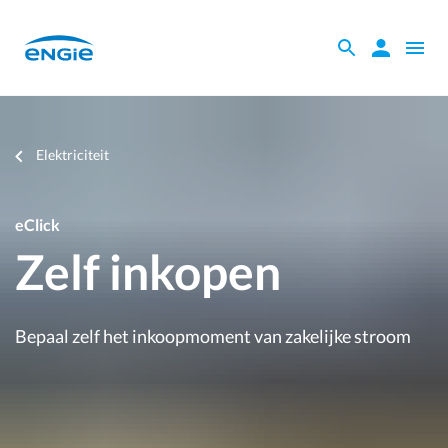
Skip
to
Zoeken
Zoeken
Open
main
binnen
naviga
content
de
website
Je
Elektriciteit
bent
hier
eClick
Zelf inkopen
Bepaal zelf het inkoopmoment van zakelijke stroom