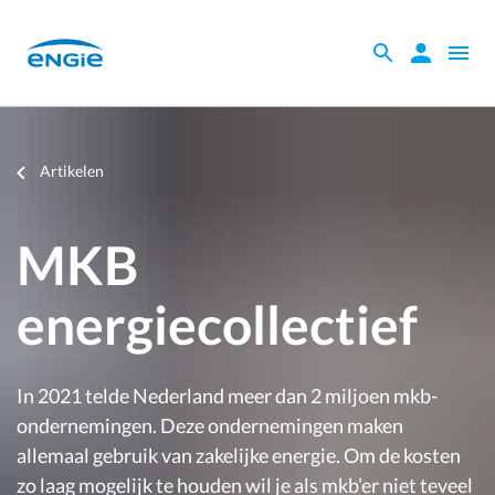
Skip
to
Zoeken
Zoeken
Open
main
binnen
naviga
content
de
website
Je
Artikelen
bent
hier
MKB
energiecollectief
In 2021 telde Nederland meer dan 2 miljoen mkb-
ondernemingen. Deze ondernemingen maken
allemaal gebruik van zakelijke energie. Om de kosten
zo laag mogelijk te houden wil je als mkb’er niet teveel