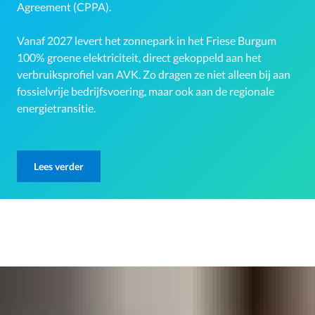
Agreement (CPPA).
Vanaf 2027 levert het zonnepark in het Friese Burgum
100% groene elektriciteit, direct gekoppeld aan het
verbruiksprofiel van AVK. Zo dragen ze niet alleen bij aan
fossielvrije bedrijfsvoering, maar ook aan de regionale
energietransitie.
Lees verder