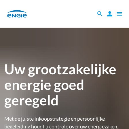
Skip
to
Zoeken
Zoeken
Open
main
binnen
naviga
content
de
website
Uw grootzakelijke
energie goed
geregeld
Met de juiste inkoopstrategie en persoonlijke
begeleiding houdt u controle over uw energiezaken.