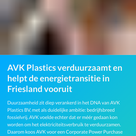
AVK Plastics verduurzaamt en
helpt de energietransitie in
Friesland vooruit
Duurzaamheid zit diep verankerd in het DNA van AVK
Plastics BV, met als duidelijke ambitie: bedrijfsbreed
fossielvrij. AVK voelde echter dat er méér gedaan kon
worden om het elektriciteitsverbruik te verduurzamen.
Daarom koos AVK voor een Corporate Power Purchase