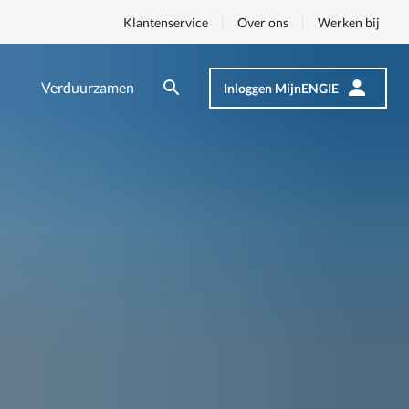
Klantenservice
Over ons
Werken bij
Verduurzamen
Inloggen MijnENGIE
Zoeken
Zoeken
Op
nav