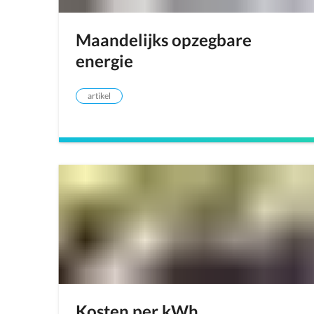
Maandelijks opzegbare
energie
artikel
Kosten per kWh