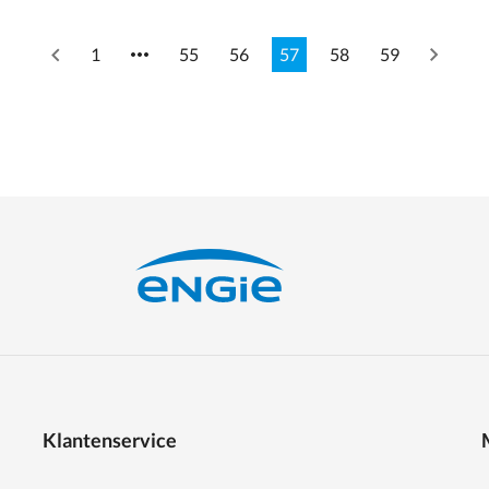
1
55
56
57
58
59
Previous
Next
page
page
Klantenservice