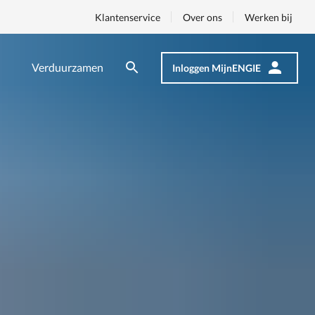
Klantenservice
Over ons
Werken bij
Verduurzamen
Inloggen MijnENGIE
Zoeken
Zoeken
Op
nav