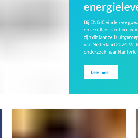
energielev
Bij ENGIE vinden we goede
onze collega's er hard aa
zijn dit jaar zelfs uitger
van Nederland 2024. Verk
onderzoek naar klantvrie
Lees meer