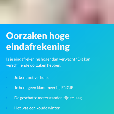
Oorzaken hoge
eindafrekening
Is je eindafrekening hoger dan verwacht? Dit kan
verschillende oorzaken hebben.
Je bent net verhuisd
Je bent geen klant meer bij ENGIE
De geschatte meterstanden zijn te laag
Het was een koude winter