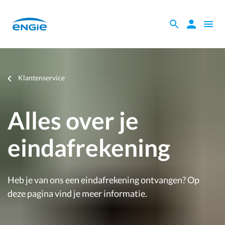
Skip
to
Zoeken
Zoeken
Open
main
binnen
naviga
content
de
website
Je
Klantenservice
bent
hier
Alles over je
eindafrekening
Heb je van ons een eindafrekening ontvangen? Op
deze pagina vind je meer informatie.